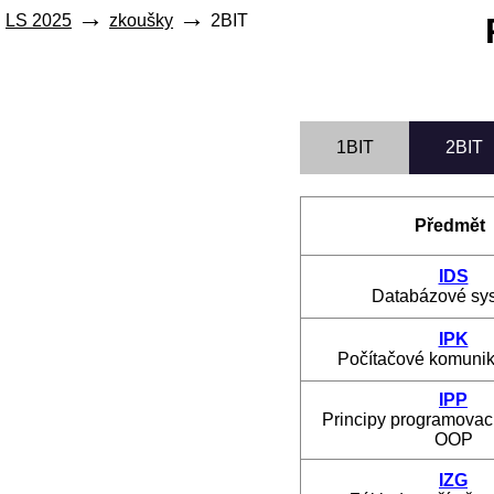
LS 2025
zkoušky
2BIT
1BIT
2BIT
Předmět
IDS
Databázové sy
IPK
Počítačové komunik
IPP
Principy programovac
OOP
IZG