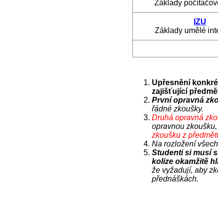
Základy počítačové
IZU
Základy umělé int
Upřesnění konkrét
zajišťující předm
První opravná zk
řádné zkoušky.
Druhá opravná zk
opravnou zkoušku, 
zkoušku z předmětu
Na rozložení všec
Studenti si musí 
kolize okamžitě hl
že vyžadují, aby zk
přednáškách.