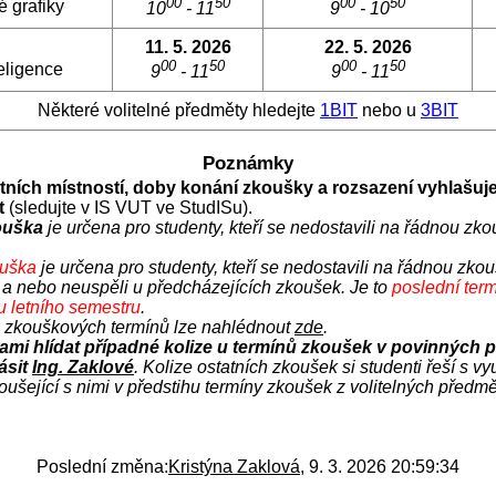
00
50
00
50
 grafiky
10
- 11
9
- 10
11. 5. 2026
22. 5. 2026
00
50
00
50
eligence
9
- 11
9
- 11
Některé volitelné předměty hledejte
1BIT
nebo u
3BIT
Poznámky
ních místností, doby konání zkoušky a rozsazení vyhlašuje
ět
(sledujte v IS VUT ve StudISu).
ouška
je určena pro studenty, kteří se nedostavili na řádnou zk
ouška
je určena pro studenty, kteří se nedostavili na řádnou zko
a nebo neuspěli u předcházejících zkoušek. Je to
poslední termí
 letního semestru
.
h zkouškových termínů lze nahlédnout
zde
.
sami hlídat případné kolize u termínů zkoušek v povinných 
ásit
Ing. Zaklové
. Kolize ostatních zkoušek si studenti řeší s vyu
oušející s nimi v předstihu termíny zkoušek z volitelných předmě
Poslední změna:
Kristýna Zaklová
, 9. 3. 2026 20:59:34