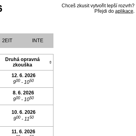
6
Chceš zkusit vytvořit lepší rozvrh?
Přejdi do
aplikace
.
2EIT
INTE
Druhá opravná
zkouška
12. 6. 2026
00
50
9
- 10
8. 6. 2026
00
50
9
- 10
10. 6. 2026
00
50
9
- 11
11. 6. 2026