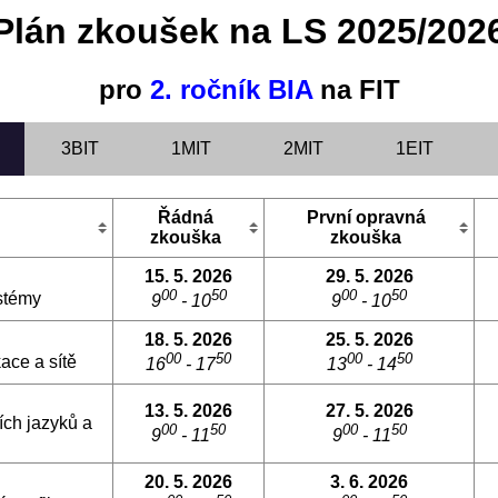
Plán zkoušek na LS 2025/202
pro
2. ročník BIA
na FIT
3BIT
1MIT
2MIT
1EIT
Řádná
První opravná
zkouška
zkouška
15. 5. 2026
29. 5. 2026
00
50
00
50
stémy
9
- 10
9
- 10
18. 5. 2026
25. 5. 2026
00
50
00
50
ace a sítě
16
- 17
13
- 14
13. 5. 2026
27. 5. 2026
ích jazyků a
00
50
00
50
9
- 11
9
- 11
20. 5. 2026
3. 6. 2026