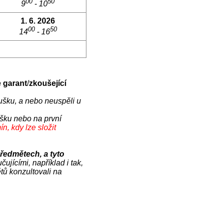
00
50
9
- 10
1. 6. 2026
00
50
14
- 16
 garant
/
zkoušející
oušku, a nebo neuspěli u
ušku nebo na první
n, kdy lze složit
předmětech, a tyto
čujícími, například i tak,
tů konzultovali na