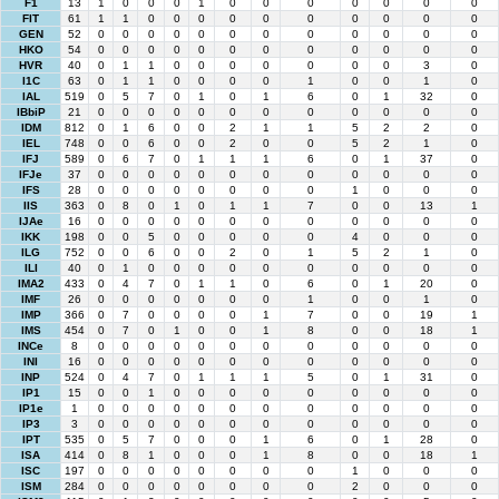
F1
13
1
0
0
0
1
0
0
0
0
0
0
0
FIT
61
1
1
0
0
0
0
0
0
0
0
0
0
GEN
52
0
0
0
0
0
0
0
0
0
0
0
0
HKO
54
0
0
0
0
0
0
0
0
0
0
0
0
HVR
40
0
1
1
0
0
0
0
0
0
0
3
0
I1C
63
0
1
1
0
0
0
0
1
0
0
1
0
IAL
519
0
5
7
0
1
0
1
6
0
1
32
0
IBbiP
21
0
0
0
0
0
0
0
0
0
0
0
0
IDM
812
0
1
6
0
0
2
1
1
5
2
2
0
IEL
748
0
0
6
0
0
2
0
0
5
2
1
0
IFJ
589
0
6
7
0
1
1
1
6
0
1
37
0
IFJe
37
0
0
0
0
0
0
0
0
0
0
0
0
IFS
28
0
0
0
0
0
0
0
0
1
0
0
0
IIS
363
0
8
0
1
0
1
1
7
0
0
13
1
IJAe
16
0
0
0
0
0
0
0
0
0
0
0
0
IKK
198
0
0
5
0
0
0
0
0
4
0
0
0
ILG
752
0
0
6
0
0
2
0
1
5
2
1
0
ILI
40
0
1
0
0
0
0
0
0
0
0
0
0
IMA2
433
0
4
7
0
1
1
0
6
0
1
20
0
IMF
26
0
0
0
0
0
0
0
1
0
0
1
0
IMP
366
0
7
0
0
0
0
1
7
0
0
19
1
IMS
454
0
7
0
1
0
0
1
8
0
0
18
1
INCe
8
0
0
0
0
0
0
0
0
0
0
0
0
INI
16
0
0
0
0
0
0
0
0
0
0
0
0
INP
524
0
4
7
0
1
1
1
5
0
1
31
0
IP1
15
0
0
1
0
0
0
0
0
0
0
0
0
IP1e
1
0
0
0
0
0
0
0
0
0
0
0
0
IP3
3
0
0
0
0
0
0
0
0
0
0
0
0
IPT
535
0
5
7
0
0
0
1
6
0
1
28
0
ISA
414
0
8
1
0
0
0
1
8
0
0
18
1
ISC
197
0
0
0
0
0
0
0
0
1
0
0
0
ISM
284
0
0
0
0
0
0
0
0
2
0
0
0