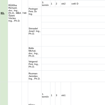
3.
1
2
ob2
celé D
termín
Růžička
Richard,
Peringer
doc. Ing.,
Petr, Dr.
IEL
Ph.D., MBA
748
Ing.
Šátek
Václav,
Ing., Ph.D.
Strnadel
Josef, Ing.,
Ph.D.
Bidlo
Michal,
doc. Ing.,
Ph.D.
Veigend
Petr, Ing.,
Ph.D.
Rozman
Jaroslav,
Ing., Ph.D.
1.
1
3
ob1
termín
Křivka