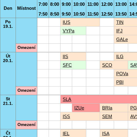
7:00
8:00
9:00
10:00
11:00
12:00
13:00
14:
Den
Místnost
7:50
8:50
9:50
10:50
11:50
12:50
13:50
14:
Po
IUS
TIN
19.1.
VYPa
IFJ
GALe
Omezení
Út
IIS
ILG
20.1.
SFC
SCO
SA
POVa
PBI
Omezení
St
SLA
21.1.
IZUe
BRIa
PG
ISS
SEM
AV
Omezení
Čt
IEL
ISA