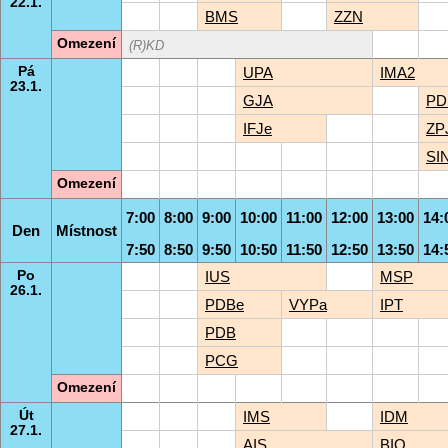
22.1.
BMS
ZZN
Omezení
(R)KD
Pá
UPA
IMA2
23.1.
GJA
PD
IFJe
ZP
SI
Omezení
7:00
8:00
9:00
10:00
11:00
12:00
13:00
14:
Den
Místnost
7:50
8:50
9:50
10:50
11:50
12:50
13:50
14:
Po
IUS
MSP
26.1.
PDBe
VYPa
IPT
PDB
PCG
Omezení
Út
IMS
IDM
27.1.
AIS
BIO