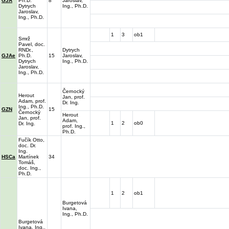
GJA
Ph.D.
8
Jaroslav,
Dytrych
Ing., Ph.D.
Jaroslav,
Ing., Ph.D.
1
3
ob1
Smrž
Pavel, doc.
RNDr.,
Dytrych
GJAe
Ph.D.
15
Jaroslav,
Dytrych
Ing., Ph.D.
Jaroslav,
Ing., Ph.D.
Černocký
Herout
Jan, prof.
Adam, prof.
Dr. Ing.
Ing., Ph.D.
GZN
15
Černocký
Herout
Jan, prof.
Adam,
1
2
ob0
Dr. Ing.
prof. Ing.,
Ph.D.
Fučík Otto,
doc. Dr.
Ing.
HSCa
Martínek
34
Tomáš,
doc. Ing.,
Ph.D.
1
2
ob1
Burgetová
Ivana,
Ing., Ph.D.
Burgetová
Ivana, Ing.,