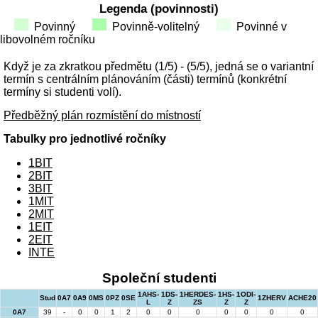
Legenda (povinnosti)
Povinný
Povinně-volitelný
Povinné v
libovolném ročníku
Když je za zkratkou předmětu (1/5) - (5/5), jedná se o variantní
termín s centrálním plánováním (části) termínů (konkrétní
termíny si studenti volí).
Předběžný plán rozmístění do místností
Tabulky pro jednotlivé ročníky
1BIT
2BIT
3BIT
1MIT
2MIT
1EIT
2EIT
INTE
Společní studenti
1AHS-
1DS-
1HERDES-
1HS-
1ODI-
Stud
0A7
0A9
0MS
0PZ
0SE
1ZHERV
ACHE20
L
Z
ZS
Z
Z
0A7
39
-
0
0
1
2
0
0
0
0
0
0
0