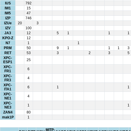
IUS
792
IW1
15
IW5
47
IZP
746
IZUe
20
3
IZV
100
JA3
12
5
1
1
1
KPO-Z
12
N7
1
1
PRM
50
9
1
1
1
3
RET
53
3
2
3
5
XPC-
25
ESP1
XPC-
6
FR1
XPC-
4
FR3
XPC-
6
1
1
ITA1
XPC-
4
NE1
XPC-
1
1
NE3
ZAN4
80
mak1P
1
MITP-