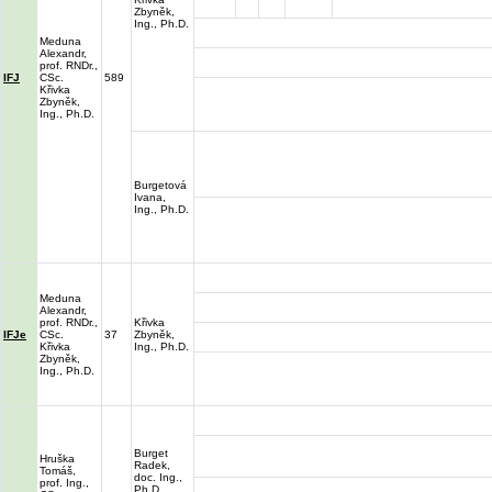
Zbyněk,
Ing., Ph.D.
Meduna
Alexandr,
prof. RNDr.,
IFJ
CSc.
589
Křivka
Zbyněk,
Ing., Ph.D.
Burgetová
Ivana,
Ing., Ph.D.
Meduna
Alexandr,
prof. RNDr.,
Křivka
IFJe
CSc.
37
Zbyněk,
Křivka
Ing., Ph.D.
Zbyněk,
Ing., Ph.D.
Burget
Hruška
Radek,
Tomáš,
doc. Ing.,
prof. Ing.,
Ph.D.