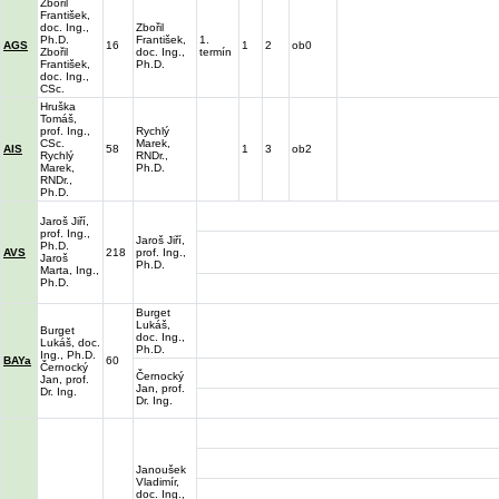
Zbořil
František,
doc. Ing.,
Zbořil
Ph.D.
František,
1.
AGS
16
1
2
ob0
Zbořil
doc. Ing.,
termín
František,
Ph.D.
doc. Ing.,
CSc.
Hruška
Tomáš,
prof. Ing.,
Rychlý
CSc.
Marek,
AIS
58
1
3
ob2
Rychlý
RNDr.,
Marek,
Ph.D.
RNDr.,
Ph.D.
Jaroš Jiří,
prof. Ing.,
Jaroš Jiří,
Ph.D.
AVS
218
prof. Ing.,
Jaroš
Ph.D.
Marta, Ing.,
Ph.D.
Burget
Lukáš,
Burget
doc. Ing.,
Lukáš, doc.
Ph.D.
Ing., Ph.D.
BAYa
60
Černocký
Černocký
Jan, prof.
Jan, prof.
Dr. Ing.
Dr. Ing.
Janoušek
Vladimír,
doc. Ing.,