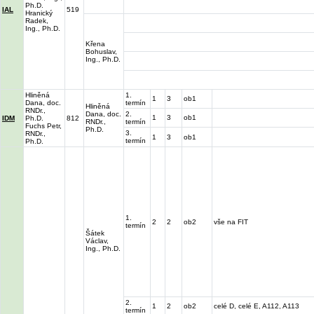
Ph.D.
IAL
519
Hranický
Radek,
Ing., Ph.D.
Křena
Bohuslav,
Ing., Ph.D.
Hliněná
1.
1
3
ob1
Dana, doc.
termín
Hliněná
RNDr.,
Dana, doc.
2.
1
3
ob1
IDM
Ph.D.
812
RNDr.,
termín
Fuchs Petr,
Ph.D.
3.
RNDr.,
1
3
ob1
termín
Ph.D.
1.
2
2
ob2
vše na FIT
termín
Šátek
Václav,
Ing., Ph.D.
2.
1
2
ob2
celé D, celé E, A112, A113
termín