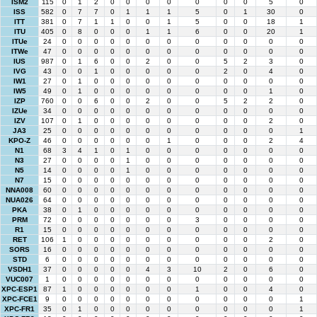
ISM2
115
0
1
2
0
0
0
0
0
0
0
5
0
ISS
582
0
7
7
0
1
1
1
5
0
1
30
0
ITT
381
0
7
1
1
0
0
1
5
0
0
18
1
ITU
405
0
8
0
0
0
1
1
6
0
0
20
1
ITUe
24
0
0
0
0
0
0
0
0
0
0
0
0
ITWe
47
0
0
0
0
0
0
0
0
0
0
0
0
IUS
987
0
1
6
0
0
2
0
0
5
2
3
0
IVG
43
0
0
1
0
0
0
0
0
2
0
4
0
IW1
27
0
1
0
0
0
0
0
0
0
0
0
0
IW5
49
0
1
0
0
0
0
0
0
0
0
1
0
IZP
760
0
0
6
0
0
2
0
0
5
2
2
0
IZUe
34
0
0
0
0
0
0
0
0
0
0
0
0
IZV
107
0
1
0
0
0
0
0
0
0
0
2
0
JA3
25
0
0
0
0
0
0
0
0
0
0
0
1
KPO-Z
46
0
0
0
0
0
0
1
0
0
0
2
4
N1
68
3
4
1
0
1
0
0
0
0
0
0
0
N3
27
0
0
0
0
1
0
0
0
0
0
0
0
N5
14
0
0
0
0
1
0
0
0
0
0
0
0
N7
15
0
0
0
0
0
0
0
0
0
0
0
0
NNA008
60
0
0
0
0
0
0
0
0
0
0
0
0
NUA026
64
0
0
0
0
0
0
0
0
0
0
0
0
PKA
38
0
1
0
0
0
0
0
0
0
0
0
0
PRM
72
0
0
0
0
0
0
0
3
0
0
0
0
R1
15
0
0
0
0
0
0
0
0
0
0
0
0
RET
106
1
0
0
0
0
0
0
0
0
0
2
0
SORS
16
0
0
0
0
0
0
0
0
0
0
0
0
STD
6
0
0
0
0
0
0
0
0
0
0
0
0
VSDH1
37
0
0
0
0
0
4
3
10
2
0
6
0
VUC007
1
0
0
0
0
0
0
0
0
0
0
0
0
XPC-ESP1
87
1
0
0
0
0
0
0
1
0
0
4
0
XPC-FCE1
9
0
0
0
0
0
0
0
0
0
0
0
1
XPC-FR1
35
0
1
0
0
0
0
0
0
0
0
0
1