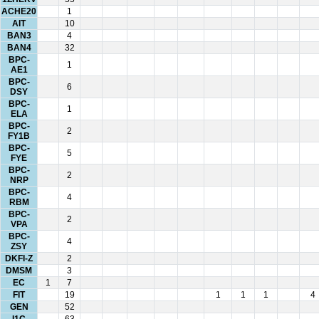
ACHE20
1
AIT
10
BAN3
4
BAN4
32
BPC-
1
AE1
BPC-
6
DSY
BPC-
1
ELA
BPC-
2
FY1B
BPC-
5
FYE
BPC-
2
NRP
BPC-
4
RBM
BPC-
2
VPA
BPC-
4
ZSY
DKFI-Z
2
DMSM
3
EC
1
7
FIT
19
1
1
1
4
GEN
52