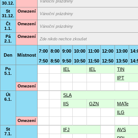
Vánoční prázdniny
30.12.
St
Omezení
Vánoční prázdniny
31.12.
Čt
Omezení
Vánoční prázdniny
1.1.
Pá
Omezení
Zde nikdo nechce zkoušet
2.1.
7:00
8:00
9:00
10:00
11:00
12:00
13:00
14:
Den
Místnost
7:50
8:50
9:50
10:50
11:50
12:50
13:50
14:
Po
IEL
IEL
TIN
5.1.
IPT
Omezení
Út
SLA
6.1.
IIS
GZN
MATe
ILG
Omezení
St
IFJ
AVS
7.1.