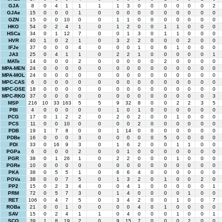
GJA
8
0
4
1
1
1
1
3
0
0
0
0
0
0
2
GJAe
15
0
0
0
1
0
0
0
0
0
0
0
0
0
0
GZN
15
0
0
10
0
0
1
1
0
0
0
0
0
0
0
HKO
54
0
2
4
1
0
1
2
0
0
1
1
0
0
0
HSCa
34
0
1
12
7
0
0
1
3
0
1
1
0
0
0
HVR
40
1
0
2
1
0
3
2
2
0
0
0
2
0
0
IFJe
37
0
0
0
4
0
0
0
1
0
6
1
0
0
0
JA3
25
0
4
1
1
0
2
2
1
0
0
0
0
0
1
MATe
14
0
0
0
2
0
0
0
0
0
2
0
0
0
0
MPA-MEN
24
0
0
0
0
0
0
0
0
0
0
0
0
0
0
MPA-MOL
24
0
0
0
0
0
0
0
0
0
0
0
0
0
0
MPC-CAS
6
0
0
0
0
0
0
0
0
0
0
0
0
0
0
MPC-OSE
18
0
0
0
0
0
0
0
0
0
0
0
0
0
0
MPC-RKO
37
0
0
0
0
0
0
0
0
0
0
0
0
0
3
MSP
216
10
33
163
5
5
9
32
8
0
0
2
2
3
5
PBI
4
0
0
0
0
0
1
0
1
0
0
0
0
0
0
PCG
17
0
1
2
2
0
2
0
2
0
0
1
0
0
0
PCS
11
0
0
10
0
0
0
0
2
0
0
0
0
0
0
PDB
19
1
7
8
0
0
1
14
0
0
0
0
0
0
0
PDBe
16
0
0
0
3
0
0
0
0
0
5
0
0
0
0
PDI
33
0
16
9
3
0
1
6
2
0
0
1
1
0
0
PGPa
6
0
0
0
2
0
0
1
0
0
0
0
0
0
0
PGR
38
0
1
26
1
0
2
2
0
0
0
1
0
0
0
PGRe
10
0
0
0
0
0
0
0
0
0
0
0
0
0
0
PKA
38
0
5
5
1
0
6
6
4
0
0
0
0
0
0
POVa
38
0
0
7
5
0
1
3
2
0
1
0
0
2
0
PP2
15
0
2
3
4
0
0
4
1
0
0
0
0
0
1
PRM
72
0
5
7
3
0
1
4
0
0
0
0
1
0
0
RET
106
0
4
7
5
0
3
4
2
0
0
1
0
0
7
ROBa
21
0
0
1
0
0
0
0
4
0
1
0
0
0
0
SAV
15
0
2
4
1
1
0
4
0
0
0
1
0
0
1
SCO
39
1
8
19
2
0
9
15
7
0
0
0
2
0
0