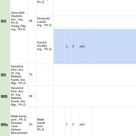
Ph.D.
Janoušek
Vladimír,
Semerád
doc. Ing.,
BIO
36
Lukáš,
Ph.D.
Ing., Ph.D.
Orság Filip,
Ing., Ph.D.
Kanich
Ondřej,
1
3
ob1
Ing., Ph.D.
Hanáček
Petr, doc.
Dr. Ing.
BIS
75
Malinka
Kamil, doc.
Mgr., Ph.D.
Hanáček
Petr, doc.
Dr. Ing.
BMS
38
Malinka
Kamil, doc.
Mgr., Ph.D.
Malik Aamir,
prof., Ph.D.
Malik
Hussain
Aamir,
BRIa
10
1
2
ob1
Yasir
prof.,
Zaheer
Ph.D.
Muhammad