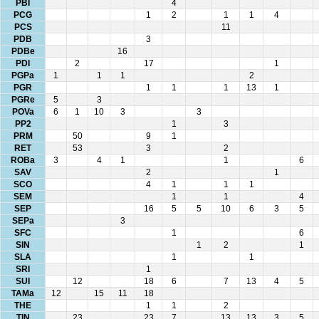
PBI
4
PCG
1
2
1
1
4
PCS
11
PDB
3
PDBe
16
PDI
2
17
1
PGPa
1
1
1
2
PGR
1
1
1
13
1
PGRe
5
3
POVa
6
1
10
3
3
PP2
1
3
PRM
50
9
1
RET
53
3
2
ROBa
3
4
1
1
6
SAV
2
1
SCO
4
1
1
1
SEM
1
1
4
SEP
16
5
5
10
6
3
5
SEPa
3
SFC
1
6
SIN
1
2
1
SLA
1
1
SRI
1
SUI
12
18
6
7
13
4
5
TAMa
12
15
11
18
THE
1
1
2
TIN
23
23
7
13
13
3
5