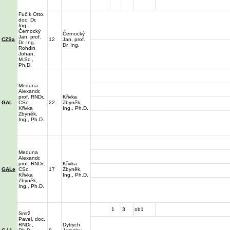
Fučík Otto,
doc. Dr.
Ing.
Černocký
Černocký
Jan, prof.
CZSa
12
Jan, prof.
Dr. Ing.
Dr. Ing.
Rohdin
Johan,
M.Sc.,
Ph.D.
Meduna
Alexandr,
prof. RNDr.,
Křivka
GAL
CSc.
22
Zbyněk,
Křivka
Ing., Ph.D.
Zbyněk,
Ing., Ph.D.
Meduna
Alexandr,
prof. RNDr.,
Křivka
GALe
CSc.
17
Zbyněk,
Křivka
Ing., Ph.D.
Zbyněk,
Ing., Ph.D.
1
3
ob1
Smrž
Pavel, doc.
RNDr.,
Dytrych