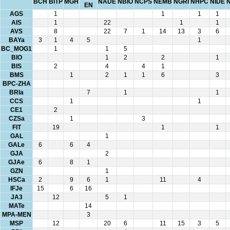
BCH
BITP
MGH
NADE
NBIO
NCPS
NEMB
NGRI
NHPC
NIDE
EN
AGS
1
1
1
1
AIS
1
22
1
1
AVS
8
22
7
1
14
13
3
6
BAYa
3
1
4
5
1
BC_MOG1
1
1
5
BIO
1
2
2
1
BIS
2
4
4
1
BMS
1
2
1
1
6
3
BPC-ZHA
BRIa
7
1
1
CCS
1
1
CE1
2
CZSa
1
3
FIT
19
1
1
GAL
1
GALe
6
6
4
GJA
2
GJAe
6
8
1
GZN
1
HSCa
2
9
6
1
11
4
IFJe
15
6
16
JA3
12
5
1
MATe
14
MPA-MEN
3
MSP
12
20
6
11
15
3
5