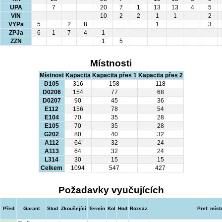
UPA
7
20
7
1
13
13
4
5
VIN
10
2
2
1
1
2
VYPa
5
2
8
1
3
ZPJa
6
1
7
4
1
ZZN
1
5
Místnosti
Místnost
Kapacita
Kapacita přes 1
Kapacita přes 2
D105
316
158
118
D0206
154
77
68
D0207
90
45
36
E112
156
78
54
E104
70
35
28
E105
70
35
28
G202
80
40
32
A112
64
32
24
A113
64
32
24
L314
30
15
15
Celkem
1094
547
427
Požadavky vyučujících
Před
Garant
Stud
Zkoušející
Termín
Kol
Hod
Rozsaz.
Pref. míst