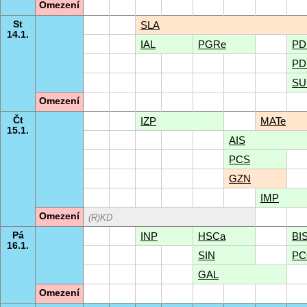
Omezení
St
SLA
14.1.
IAL
PGRe
PD
PD
SU
Omezení
Čt
IZP
MATe
15.1.
AIS
PCS
GZN
IMP
Omezení
(R)KD
Pá
INP
HSCa
BI
16.1.
SIN
PC
GAL
Omezení