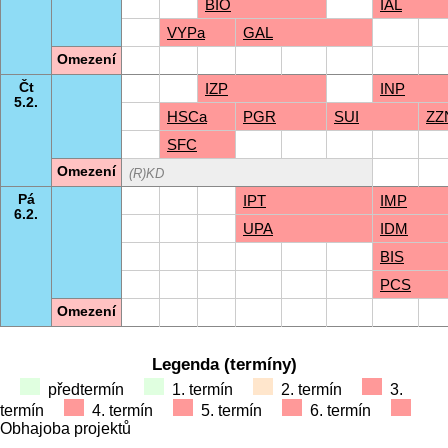
BIO
IAL
VYPa
GAL
Omezení
Čt
IZP
INP
5.2.
HSCa
PGR
SUI
ZZ
SFC
Omezení
(R)KD
Pá
IPT
IMP
6.2.
UPA
IDM
BIS
PCS
Omezení
Legenda (termíny)
předtermín
1. termín
2. termín
3.
termín
4. termín
5. termín
6. termín
Obhajoba projektů