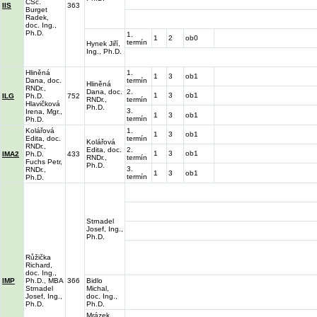
CSc.
IIS
363
Burget
Radek,
doc. Ing.,
Ph.D.
1.
1
2
ob0
termín
Hynek Jiří,
Ing., Ph.D.
Hliněná
1.
1
3
ob1
Dana, doc.
termín
Hliněná
RNDr.,
Dana, doc.
2.
1
3
ob1
ILG
Ph.D.
752
RNDr.,
termín
Hlavičková
Ph.D.
3.
Irena, Mgr.,
1
3
ob1
termín
Ph.D.
Kolářová
1.
1
3
ob1
Edita, doc.
termín
Kolářová
RNDr.,
Edita, doc.
2.
1
3
ob1
IMA2
Ph.D.
433
RNDr.,
termín
Fuchs Petr,
Ph.D.
3.
RNDr.,
1
3
ob1
termín
Ph.D.
Strnadel
Josef, Ing.,
Ph.D.
Růžička
Richard,
doc. Ing.,
IMP
Ph.D., MBA
366
Bidlo
Strnadel
Michal,
Josef, Ing.,
doc. Ing.,
Ph.D.
Ph.D.
Mrázek