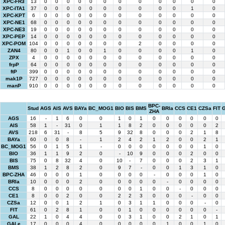
XPC-FR3
13
0
0
0
0
0
0
0
0
0
0
0
0
XPC-ITA1
37
0
0
0
0
0
0
0
0
0
0
1
0
XPC-KPT
6
0
0
0
0
0
0
0
0
0
0
0
0
XPC-NE1
68
0
0
0
0
0
0
0
0
0
0
0
0
XPC-NE3
19
0
0
0
0
0
0
0
0
0
0
0
0
XPC-PEP
14
0
0
0
0
0
0
0
0
0
0
0
0
XPC-POM
104
0
0
0
0
0
0
0
2
0
0
0
0
ZAN4
80
0
0
1
0
0
1
0
0
0
0
1
0
ZPX
4
0
0
0
0
0
0
0
0
0
0
0
0
frpP
64
0
0
0
0
0
0
0
0
0
0
0
0
ftP
399
0
0
0
0
0
0
0
0
0
0
0
0
mak1P
727
0
0
0
0
0
0
0
0
0
0
0
0
manP
910
0
0
0
0
0
0
0
0
0
0
0
0
BPC-
Stud
AGS
AIS
AVS
BAYa
BC_MOG1
BIO
BIS
BMS
BRIa
CCS
CE1
CZSa
FIT
ZHA
AGS
16
-
1
6
0
0
1
0
1
0
0
0
0
0
0
AIS
58
1
-
31
0
1
1
8
2
0
0
0
0
0
2
AVS
218
6
31
-
8
5
9
32
8
0
0
0
2
1
8
BAYa
60
0
0
8
-
1
2
4
2
1
2
0
0
2
1
BC_MOG1
56
0
1
5
1
-
0
0
0
0
0
0
0
1
0
BIO
36
1
1
9
2
0
-
10
9
0
0
0
2
0
0
BIS
75
0
8
32
4
0
10
-
7
0
0
0
2
3
1
BMS
38
1
2
8
2
0
9
7
-
0
0
1
3
1
0
BPC-ZHA
46
0
0
0
1
0
0
0
0
-
0
0
0
1
0
BRIa
10
0
0
0
2
0
0
0
0
0
-
0
0
0
0
CCS
8
0
0
0
0
0
0
0
1
0
0
-
0
0
0
CE1
8
0
0
2
0
0
2
2
3
0
0
0
-
0
0
CZSa
12
0
0
1
2
1
0
3
1
1
0
0
0
-
0
FIT
61
0
2
8
1
0
0
1
0
0
0
0
0
0
-
GAL
22
1
0
4
4
0
0
3
1
0
0
2
1
0
1
GALe
17
0
0
0
4
0
0
0
0
0
1
0
0
1
0