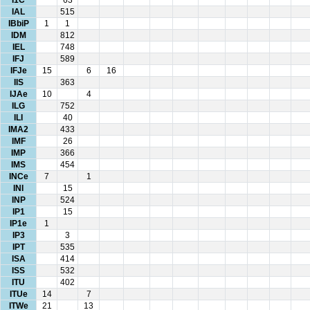
I1C
63
IAL
515
IBbiP
1
1
IDM
812
IEL
748
IFJ
589
IFJe
15
6
16
IIS
363
IJAe
10
4
ILG
752
ILI
40
IMA2
433
IMF
26
IMP
366
IMS
454
INCe
7
1
INI
15
INP
524
IP1
15
IP1e
1
IP3
3
IPT
535
ISA
414
ISS
532
ITU
402
ITUe
14
7
ITWe
21
13