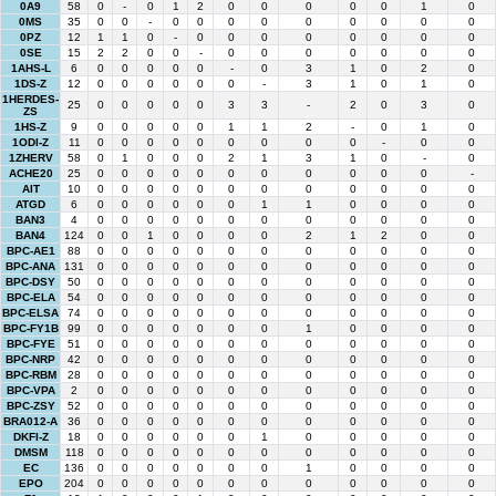
0A9
58
0
-
0
1
2
0
0
0
0
0
1
0
0MS
35
0
0
-
0
0
0
0
0
0
0
0
0
0PZ
12
1
1
0
-
0
0
0
0
0
0
0
0
0SE
15
2
2
0
0
-
0
0
0
0
0
0
0
1AHS-L
6
0
0
0
0
0
-
0
3
1
0
2
0
1DS-Z
12
0
0
0
0
0
0
-
3
1
0
1
0
1HERDES-
25
0
0
0
0
0
3
3
-
2
0
3
0
ZS
1HS-Z
9
0
0
0
0
0
1
1
2
-
0
1
0
1ODI-Z
11
0
0
0
0
0
0
0
0
0
-
0
0
1ZHERV
58
0
1
0
0
0
2
1
3
1
0
-
0
ACHE20
25
0
0
0
0
0
0
0
0
0
0
0
-
AIT
10
0
0
0
0
0
0
0
0
0
0
0
0
ATGD
6
0
0
0
0
0
0
1
1
0
0
0
0
BAN3
4
0
0
0
0
0
0
0
0
0
0
0
0
BAN4
124
0
0
1
0
0
0
0
2
1
2
0
0
BPC-AE1
88
0
0
0
0
0
0
0
0
0
0
0
0
BPC-ANA
131
0
0
0
0
0
0
0
0
0
0
0
0
BPC-DSY
50
0
0
0
0
0
0
0
0
0
0
0
0
BPC-ELA
54
0
0
0
0
0
0
0
0
0
0
0
0
BPC-ELSA
74
0
0
0
0
0
0
0
0
0
0
0
0
BPC-FY1B
99
0
0
0
0
0
0
0
1
0
0
0
0
BPC-FYE
51
0
0
0
0
0
0
0
0
0
0
0
0
BPC-NRP
42
0
0
0
0
0
0
0
0
0
0
0
0
BPC-RBM
28
0
0
0
0
0
0
0
0
0
0
0
0
BPC-VPA
2
0
0
0
0
0
0
0
0
0
0
0
0
BPC-ZSY
52
0
0
0
0
0
0
0
0
0
0
0
0
BRA012-A
36
0
0
0
0
0
0
0
0
0
0
0
0
DKFI-Z
18
0
0
0
0
0
0
1
0
0
0
0
0
DMSM
118
0
0
0
0
0
0
0
0
0
0
0
0
EC
136
0
0
0
0
0
0
0
1
0
0
0
0
EPO
204
0
0
0
0
0
0
0
0
0
0
0
0