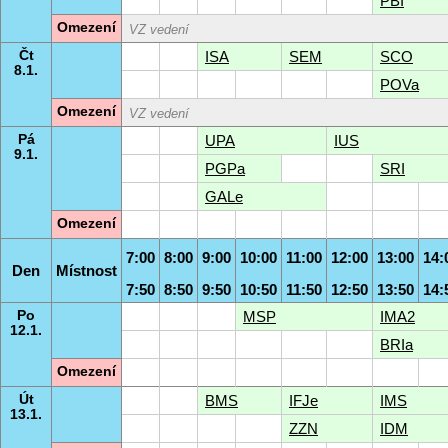
PBI
Omezení
VZ vedení
Čt
ISA
SEM
SCO
8.1.
POVa
Omezení
VZ vedení
Pá
UPA
IUS
9.1.
PGPa
SRI
GALe
Omezení
7:00
8:00
9:00
10:00
11:00
12:00
13:00
14:
Den
Místnost
7:50
8:50
9:50
10:50
11:50
12:50
13:50
14:
Po
MSP
IMA2
12.1.
BRIa
Omezení
Út
BMS
IFJe
IMS
13.1.
ZZN
IDM