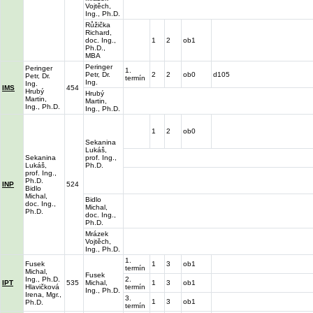
Vojtěch,
Ing., Ph.D.
Růžička
Richard,
doc. Ing.,
1
2
ob1
Ph.D.,
MBA
Peringer
Peringer
1.
Petr, Dr.
2
2
ob0
d105
Petr, Dr.
termín
Ing.
Ing.
IMS
454
Hrubý
Hrubý
Martin,
Martin,
Ing., Ph.D.
Ing., Ph.D.
1
2
ob0
Sekanina
Lukáš,
Sekanina
prof. Ing.,
Lukáš,
Ph.D.
prof. Ing.,
Ph.D.
INP
524
Bidlo
Michal,
Bidlo
doc. Ing.,
Michal,
Ph.D.
doc. Ing.,
Ph.D.
Mrázek
Vojtěch,
Ing., Ph.D.
1.
Fusek
1
3
ob1
termín
Michal,
Fusek
Ing., Ph.D.
2.
IPT
535
Michal,
1
3
ob1
Hlavičková
termín
Ing., Ph.D.
Irena, Mgr.,
3.
1
3
ob1
Ph.D.
termín